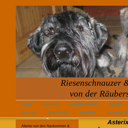
Riesenschnauzer 
von der Räuber
HOME
über UNS
UNSERE HUNDE
BILDER
URLAUB
GÄSTEBUCH
KONTAKT
ALLERLEI !!!
Asterix
Allerlei von den Nackommen &.