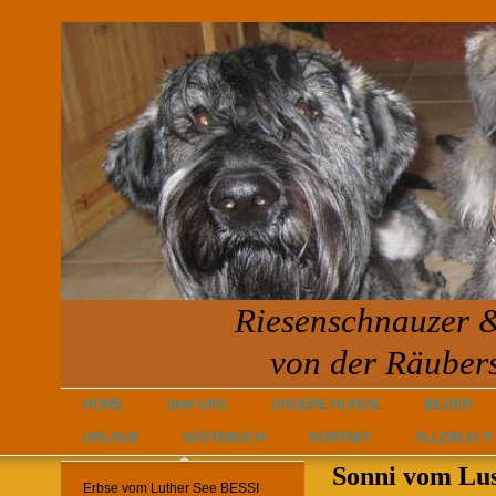
Riesenschnauzer 
von der Räuber
HOME
über UNS
UNSERE HUNDE
BILDER
URLAUB
GÄSTEBUCH
KONTAKT
ALLERLEI !!!
Sonni vom Lus
Erbse vom Luther See BESSI