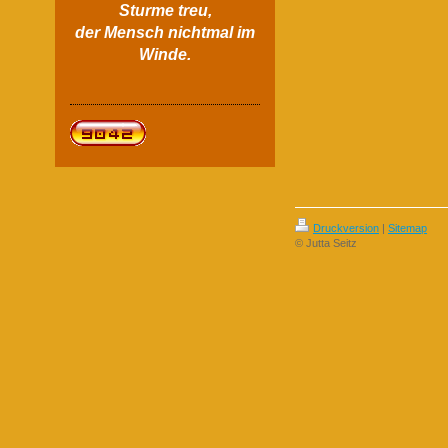
Sturme treu,
der Mensch nichtmal im
Winde.
Druckversion
|
Sitemap
© Jutta Seitz