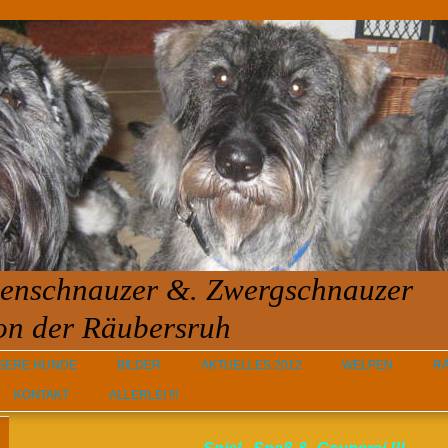
senschnauzer &. Zwergschnauzer
 der Räubersruh
SERE HUNDE
BILDER
AKTUELLES 2012
WELPEN
R
KONTAKT
ALLERLEI !!!