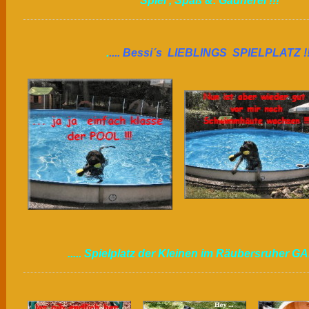
S
piel , Spaß &. Gaunerei !!!
.
.... Bessi´s LIEBLINGS SPIELPLATZ !!
..... Spielplatz der Kleinen im Räubersruher G