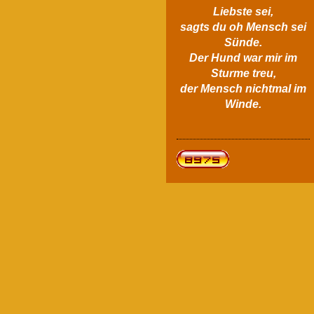
Liebste sei,
sagts du oh Mensch sei
Sünde.
Der Hund war mir im
Sturme treu,
der Mensch nichtmal im
Winde.