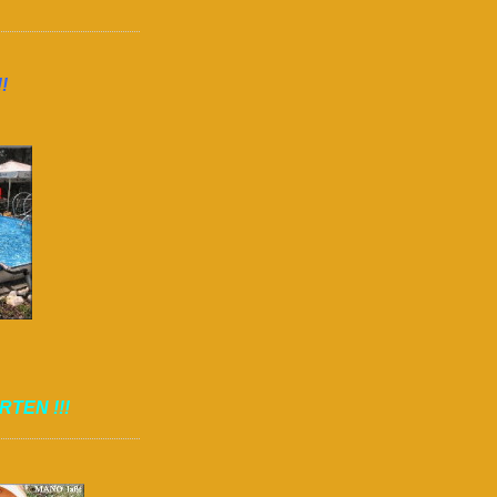
!
ARTEN !!!