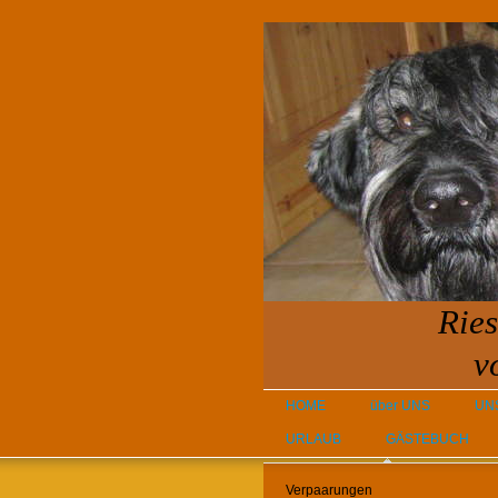
Rie
von
HOME
über UNS
UN
URLAUB
GÄSTEBUCH
Verpaarungen